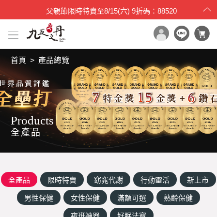
父親節限時特賣
至
8/15(六)
9折碼：88520
首頁
產品總覽
x

目錄一覽
首頁
所有產品
Products
世界品質評鑑
全產品
品牌原料
產品檢驗
最新消息
全產品
限時特賣
窈窕代謝
行動靈活
新上市
保健專欄
男性保健
女性保健
滿額可選
熟齡保健
媒體報導
夜班神器
好眠法寶