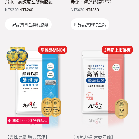
飛龍．高純度左旋精胺酸
赤兔．海藻鈣鎂D3K2
蝦皮全站廣告工具
NT$
320
NT$
240
NT$
420
NT$
350
蝦皮賣家輔助工具
世界品質四金獎精胺酸
世界品質四特金鈣
蝦皮黑名單平台

社群平台
FB粉絲團
男性熱銷NO4
2月新上市優惠
官方Line

客服專線
06-2085503
AM10:00 ~ PM06:00
09/01 00:00
特賣結束
【
男性專屬 精力充沛
】
【
抗氧力場 青春守護
】