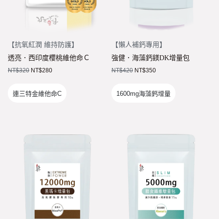
【
抗氧紅潤 維持防護
】
【
懶人補鈣專用
】
透亮．西印度櫻桃維他命Ｃ
強健．海藻鈣鎂DK增量包
NT$
320
NT$
280
NT$
420
NT$
350
連三特金維他命C
1600mg海藻鈣增量