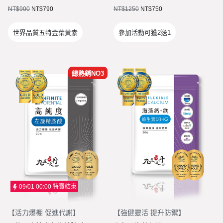
NT$
900
貴妃．蔓越莓益生菌+甘露糖+維他命C
NT$
790
NT$
1250
NT$
750
極適．D-甘露糖
世界品質五特金葉黃素
參加活動可獲2送1
亮妍．美人酵素+穀胱甘肽
周公．夜酵素+GABA
總熱銷NO3
欣喜．L–色胺酸

新品上市
御寧．甘胺酸鎂
皇穩．苦瓜胜肽+酵母鉻
鐵騎．PCTII+葡萄糖胺+軟骨素
黑帝．生物素+鋅+鐵+白首烏
09/01 00:00
特賣結束
鋼韌．高單位MSM

九五闆闆的蝦皮套件
【
活力爆棚 促進代謝
】
【
強健靈活 提升防禦
】