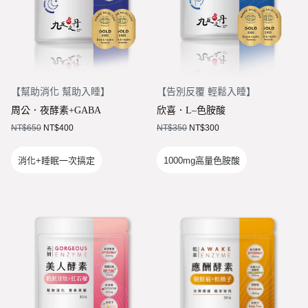
【
幫助消化 幫助入睡
】
【
告別反覆 輕鬆入睡
】
周公．夜酵素+GABA
欣喜．L–色胺酸
NT$
650
NT$
400
NT$
350
NT$
300
消化+睡眠一次搞定
1000mg高量色胺酸