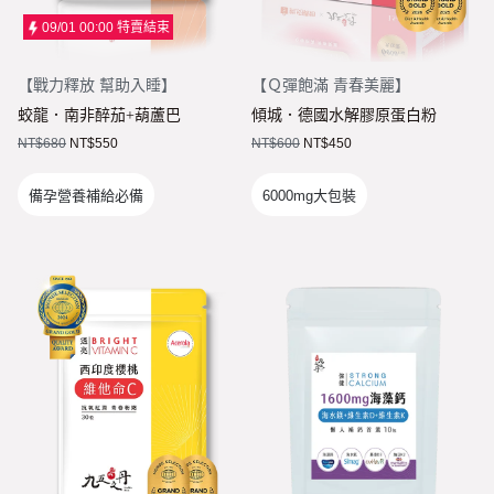
09/01 00:00
特賣結束
【
戰力釋放 幫助入睡
】
【
Ｑ彈飽滿 青春美麗
】
蛟龍．南非醉茄+葫蘆巴
傾城．德國水解膠原蛋白粉
NT$
680
NT$
550
NT$
600
NT$
450
備孕營養補給必備
6000mg大包裝