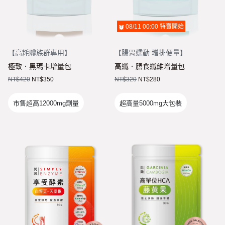
08/11 00:00
特賣開始
【
高耗體族群專用
】
【
腸胃蠕動 增排便量
】
極致．黑瑪卡增量包
高纖．膳食纖維增量包
NT$
420
NT$
350
NT$
320
NT$
280
市售超高12000mg劑量
超高量5000mg大包裝