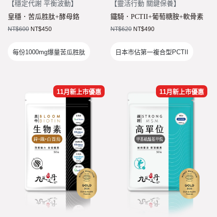
【
穩定代謝 平衡波動
】
【
靈活行動 關鍵保養
】
皇穩．苦瓜胜肽+酵母鉻
鐵騎．PCTII+葡萄糖胺+軟骨素
NT$
600
NT$
450
NT$
620
NT$
490
每份1000mg爆量苦瓜胜肽
日本市佔第一複合型PCTII
11月新上市優惠
11月新上市優惠