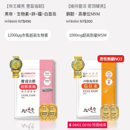
【
帝王耀黑 豐盈強韌
】
【
維持靈活 密頂耀黑
】
黑帝．生物素+鋅+鐵+白首烏
鋼韌．高單位MSM
NT$
600
NT$
490
NT$
350
NT$
300
12000μg市售超高生物素
1000mg超高劑量MSM
男性熱銷NO3
09/01 00:00
特賣結束