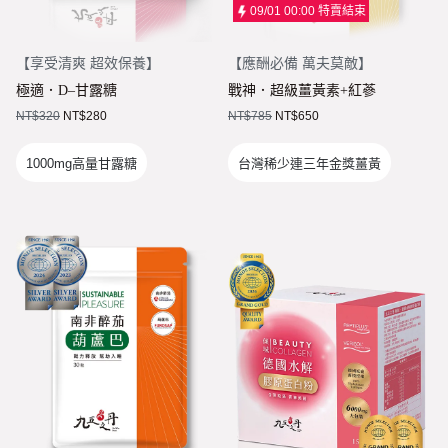
09/01 00:00
特賣結束
【
享受清爽 超效保養
】
【
應酬必備 萬夫莫敵
】
極適．D–甘露糖
戰神．超級薑黃素+紅蔘
NT$
320
NT$
280
NT$
785
NT$
650
1000mg高量甘露糖
台灣稀少連三年金獎薑黃