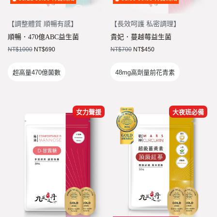
【
調整體質 順暢有感
】
【
長效呵護 私密調理
】
順暢．470億ABC益生菌
貴妃．蔓越莓益生菌
NT$
1000
NT$
690
NT$
700
NT$
450
超高量470億菌數
48mg高劑量前花青素
女力聲援
大夜班必備