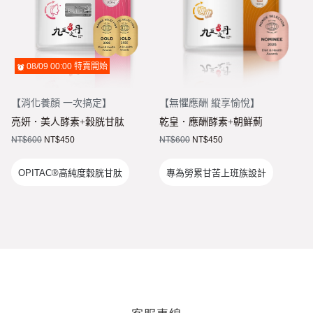
08/09 00:00
特賣開始
【
消化養顏 一次搞定
】
【
無懼應酬 縱享愉悅
】
亮妍．美人酵素+穀胱甘肽
乾皇．應酬酵素+朝鮮薊
NT$
600
NT$
450
NT$
600
NT$
450
OPITAC®高純度穀胱甘肽​​
專為勞累甘苦上班族設計