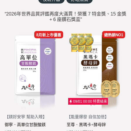
名人推薦
九五闆闆
“
2026年世界品質評鑑再度大滿貫！榮獲 7 特金獎、15 金獎
+ 6 座鑽石獎盃
”
關於我們
企業大宗採購/批發
8月新上市優惠
總熱銷NO1
💪 男性六大保健
至尊・黑瑪卡+酵母鋅 (熱銷NO1.)
飛龍．高純度左旋精胺酸 (熱銷第NO2.)
英雄．20倍南瓜籽+茄紅素 (熱銷第NO3.)
蛟龍．南非醉茄+葫蘆巴
戰神．超級薑黃素+頂級紅蔘
09/01 00:00
特賣結束
猛虎．酵母B群+酵母鋅
【
鎂好安寧 幫助入睡
】
【
能量爆發 自信加倍
】
🏅 世界品質評鑑-特金獎
御寧．高單位甘胺酸鎂
至尊．黑瑪卡+酵母鋅