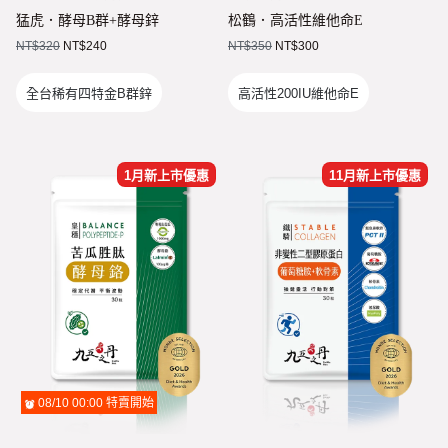
猛虎．酵母B群+酵母鋅
松鶴．高活性維他命E
NT$
320
NT$
240
NT$
350
NT$
300
全台稀有四特金B群鋅
高活性200IU維他命E
1月新上市優惠
11月新上市優惠
08/10 00:00
特賣開始