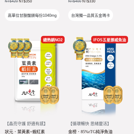
狀元・葉黃素+玉米黃素
NT$
420
NT$
350
NT$
400
NT$
330
金榜．85% rTG高純度純淨魚油
高單位甘胺酸鎂每份1040mg
台灣獨一品質五金瑪卡
赤兔．海藻鈣鎂D3K2
猛虎．酵母B群+酵母鋅
總熱銷NO2
IFOS五星挪威魚油
紅潤．酵母B群+微膠囊鐵
傾城．德國水解膠原蛋白
透亮．西印度櫻桃維他命Ｃ
🥇 世界品質評鑑-金獎
至尊・黑瑪卡+酵母鋅 (熱銷NO1.)
飛龍．高純度左旋精胺酸 (熱銷第NO2.)
英雄．20倍南瓜籽+茄紅素
戰神．超級薑黃素+頂級紅蔘
【
晶亮守護 舒適有感
】
【
循環暢快 思緒靈活
】
順暢．470億ABC益生菌
狀元．葉黃素+蝦紅素
金榜．85%rTG純淨魚油