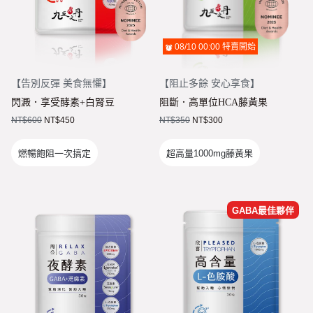
08/10 00:00
特賣開始
【
告別反彈 美食無懼
】
【
阻止多餘 安心享食
】
閃澱．享受酵素+白腎豆
阻斷．高單位HCA藤黃果
NT$
600
NT$
450
NT$
350
NT$
300
燃暢飽阻一次搞定
超高量1000mg藤黃果
GABA最佳夥伴