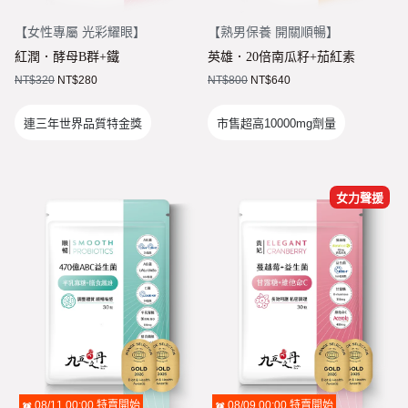
【
女性專屬 光彩耀眼
】
【
熟男保養 開關順暢
】
紅潤．酵母B群+鐵
英雄．20倍南瓜籽+茄紅素
NT$
320
NT$
280
NT$
800
NT$
640
連三年世界品質特金獎
市售超高10000mg劑量
女力聲援
08/11 00:00
特賣開始
08/09 00:00
特賣開始