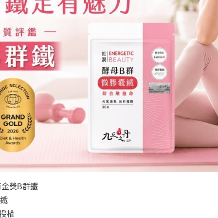
金獎B群鐵
囊鐵
標授權