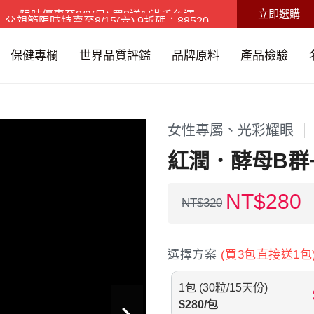
立即選購
父親節限時特賣
至
8/15(六)
9折碼：88520
限時優惠
至
8/9(日)
買3送1/滿千免運
保健專欄
世界品質評鑑
品牌原料
產品檢驗
女性專屬、光彩耀眼
紅潤．酵母B群
NT$
280
NT$
320
選擇方案
(
買3包直接送1包
1包 (30粒/15天份)
$
280
/
包