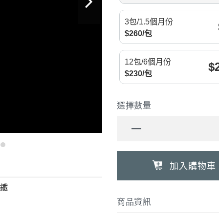

3包/1.5個月份
$
260
/
包
12包/6個月份
$
$
230
/
包
選擇數量
加入購物車
群鐵
商品資訊