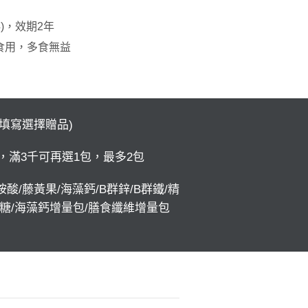
鮮)，效期2年
食用，多食無益
註填寫選擇贈品)
，滿3千可再選1包，最多2包
酸/藤黃果/海藻鈣/B群鋅/B群鐵/精
露糖/海藻鈣增量包/膳食纖維增量包