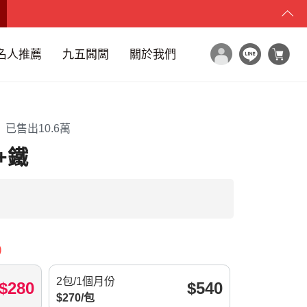
名人推薦
九五闆闆
關於我們
已售出10.6萬
+鐵
)
2包/1個月份
$
280
$
540
$
270
/
包