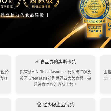
🎉 食品界的奧斯卡獎
總部位於
與荷蘭A.A. Taste Awards、比利時iTQi及
由
信力
英國 GreatTaste並列世界四大美食獎，被
士
譽為食品界的奧斯卡獎。
🏆 僅少數產品得獎