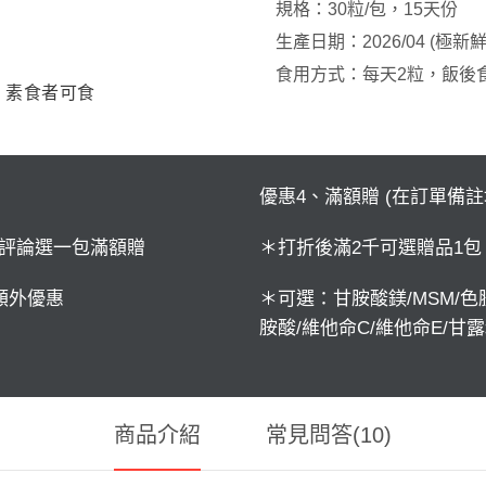
規格：30粒/包，15天份
生產日期：2026/04 (極新
食用方式：每天2粒，飯後
，素食者可食
優惠4、滿額贈 (在訂單備
評論選一包滿額贈
＊打折後滿2千可選贈品1包
額外優惠
＊可選：甘胺酸鎂/MSM/色胺
胺酸/維他命C/維他命E/甘
商品介紹
常見問答(10)