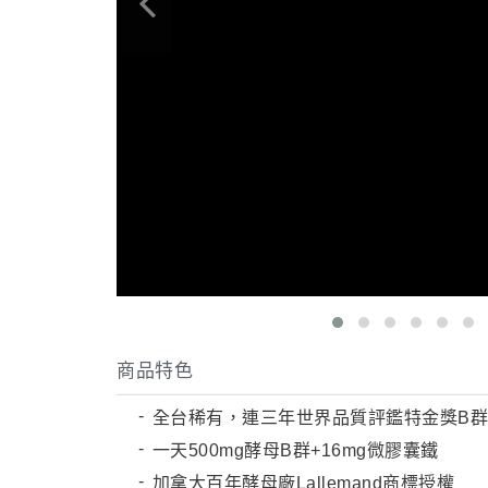

商品特色
全台稀有，連三年世界品質評鑑特金獎B
一天500mg酵母B群+16mg微膠囊鐵
加拿大百年酵母廠Lallemand商標授權