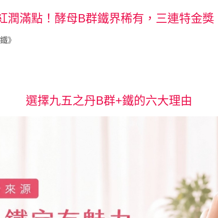
 紅潤滿點！酵母B群鐵界稀有，三連特金獎
囊鐵》
選擇九五之丹B群+鐵的六大理由