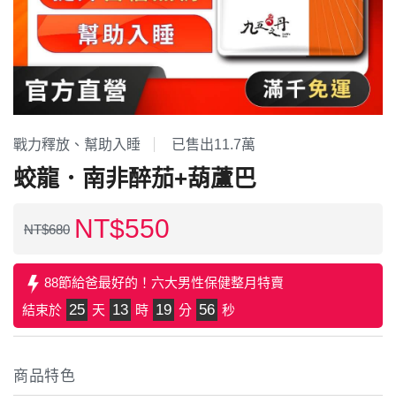
名人推薦
九五闆闆
關於我們
企業大宗採購/批發
💪 男性六大保健
戰力釋放、幫助入睡
已售出11.7萬
蛟龍．南非醉茄+葫蘆巴
至尊・黑瑪卡+酵母鋅 (熱銷NO1.)
飛龍．高純度左旋精胺酸 (熱銷第NO2.)
NT$
550
NT$
680
英雄．20倍南瓜籽+茄紅素 (熱銷第NO3.)
蛟龍．南非醉茄+葫蘆巴
88節給爸最好的！六大男性保健整月特賣
戰神．超級薑黃素+頂級紅蔘
25
13
19
55
結束於
天
時
分
秒
猛虎．酵母B群+酵母鋅
🏅 世界品質評鑑-特金獎
商品特色