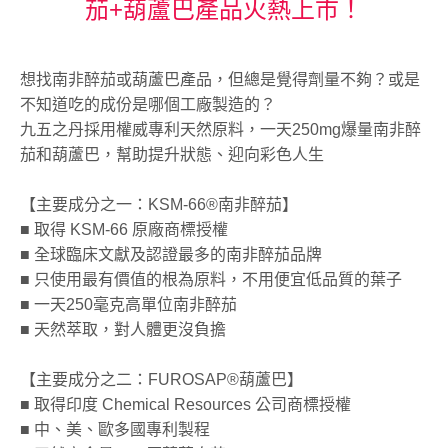
茄+葫蘆巴產品火熱上市！
想找南非醉茄或葫蘆巴產品，但總是覺得劑量不夠？或是
不知道吃的成份是哪個工廠製造的？
九五之丹採用權威專利天然原料，一天250mg爆量南非醉
茄和葫蘆巴，幫助提升狀態、迎向彩色人生
【主要成分之一：KSM-66®南非醉茄】
■ 取得 KSM-66 原廠商標授權
■ 全球臨床文獻及認證最多的南非醉茄品牌
■ 只使用最有價值的根為原料，不用便宜低品質的葉子
■ 一天250毫克高單位南非醉茄
■ 天然萃取，對人體更沒負擔
【主要成分之二：FUROSAP®葫蘆巴】
■ 取得印度 Chemical Resources 公司商標授權
■ 中、美、歐多國專利製程