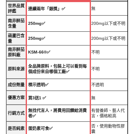
世界品質
無
連續兩年「銀獎」✅
評鑑
南非醉茄
250mg✅
200mg以下或不明
含量
葫蘆巴含
250mg✅
200mg以下或不明
量
南非醉茄
KSM-66®✅
不明
原料廠
全品牌原料，包裝上可以看到每
原料來源
不明
個成份來自哪個工廠✅
成份劑量
標示透明✅
不透明
優惠方案
買3送1 ✅
無
無找代言人，將費用回饋給消費
有營養師、藝人代
行銷方式
者✅
言，價格較高
否，使用動物性膠
是否純素
蛋奶素可食✅
囊