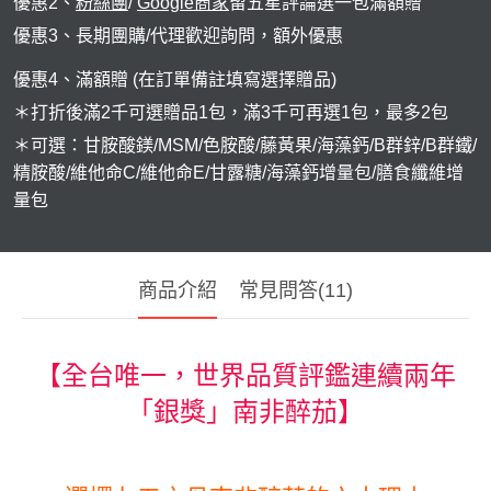
優惠2、
粉絲團
/
Google商家
留五星評論選一包滿額贈
貴妃．蔓越莓益生菌+甘露糖+維他命C
優惠3、長期團購/代理歡迎詢問，額外優惠
極適．D-甘露糖
優惠4、滿額贈 (在訂單備註填寫選擇贈品)
亮妍．美人酵素+穀胱甘肽
＊打折後滿2千可選贈品1包，滿3千可再選1包，最多2包
周公．夜酵素+GABA
＊可選：甘胺酸鎂/MSM/色胺酸/藤黃果/海藻鈣/B群鋅/B群鐵/
精胺酸/維他命C/維他命E/甘露糖/海藻鈣增量包/膳食纖維增
欣喜．L–色胺酸
量包

新品上市
御寧．甘胺酸鎂
商品介紹
常見問答(11)
皇穩．苦瓜胜肽+酵母鉻
鐵騎．PCTII+葡萄糖胺+軟骨素
【全台唯一，世界品質評鑑連續兩年
黑帝．生物素+鋅+鐵+白首烏
「銀獎」南非醉茄】
鋼韌．高單位MSM

九五闆闆的蝦皮套件