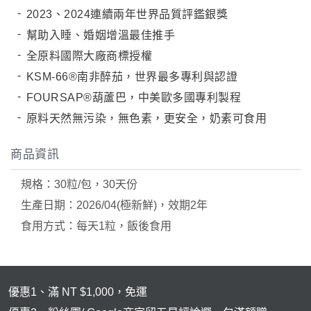
狀元・葉黃素+玉米黃素
2023、2024連續兩年世界品質評鑑銀獎
金榜．85% rTG高純度純淨魚油
幫助入睡、婚姻增溫最佳推手
赤兔．海藻鈣鎂D3K2
全原料國際大廠商標授權
KSM-66®南非醉茄，世界最多專利與認證
猛虎．酵母B群+酵母鋅
FOURSAP®葫蘆巴，中美歐多國專利製程
紅潤．酵母B群+微膠囊鐵
原料天然無污染，無色素，更安全，奶素可食用
傾城．德國水解膠原蛋白
透亮．西印度櫻桃維他命Ｃ
商品資訊
🥇 世界品質評鑑-金獎
規格：30粒/包，30天份
生產日期：2026/04(極新鮮)，效期2年
至尊・黑瑪卡+酵母鋅 (熱銷NO1.)
食用方式：每天1粒，飯後食用
飛龍．高純度左旋精胺酸 (熱銷第NO2.)
英雄．20倍南瓜籽+茄紅素
戰神．超級薑黃素+頂級紅蔘
優惠1、滿 NT $1,000，免運
順暢．470億ABC益生菌