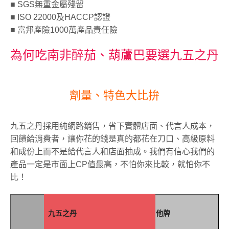
■ SGS無重金屬殘留
■ ISO 22000及HACCP認證
■ 富邦產險1000萬產品責任險
為何吃南非醉茄、葫蘆巴要選九五之丹
劑量、特色大比拚
九五之丹採用純網路銷售，省下實體店面、代言人成本，
回饋給消費者，讓你花的錢是真的都花在刀口、高級原料
和成份上而不是給代言人和店面抽成。我們有信心我們的
產品一定是市面上CP值最高，不怕你來比較，就怕你不
比！
九五之丹
他牌