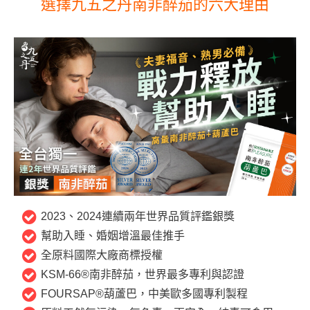
選擇九五之丹南非醉茄的六大理由
蝦皮全站廣告工具
蝦皮賣家輔助工具
蝦皮黑名單平台

社群平台
FB粉絲團
官方Line

客服專線
06-2085503
2023、2024連續兩年世界品質評鑑銀獎
AM10:00 ~ PM06:00
幫助入睡、婚姻增溫最佳推手
全原料國際大廠商標授權
KSM-66®南非醉茄，世界最多專利與認證
FOURSAP®葫蘆巴，中美歐多國專利製程