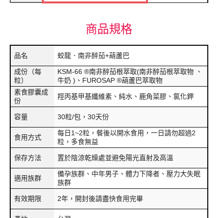
商品規格
品名
蛟龍．南非醉茄+葫蘆巴
成份（每
KSM-66 ®南非醉茄根萃取(南非醉茄根萃取物 、
粒）
牛奶 )、FUROSAP ®葫蘆巴萃取物
素食膠囊成
羥丙基甲基纖維素、純水、鹿角菜膠、氯化鉀
份
容量
30粒/包，30天份
每日1~2粒，餐後以開水食用，一日請勿超過2
食用方式
粒，多食無益
保存方法
置於陰涼乾燥處並避免陽光直射及高溫
備孕族群、中年男子、體力下降者、壓力大失眠
適用族群
族群
有效期限
2年，開封後請盡快食用完畢