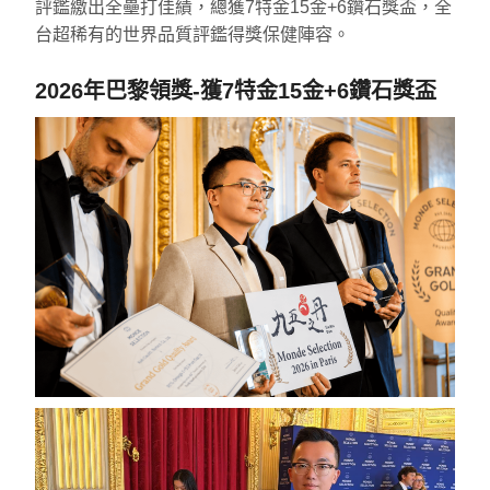
評鑑繳出全壘打佳績，總獲7特金15金+6鑽石獎盃，全
台超稀有的世界品質評鑑得獎保健陣容。
2026年巴黎領獎-獲7特金15金+6鑽石獎盃