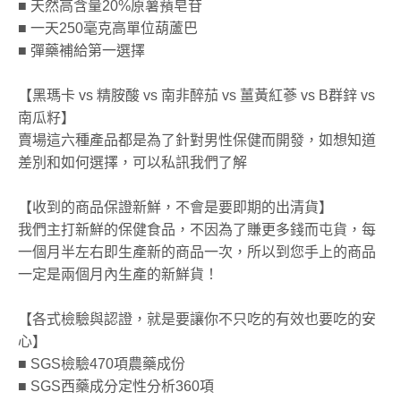
■ 天然高含量20%原薯蕷皂苷
■ 一天250毫克高單位葫蘆巴
■ 彈藥補給第一選擇
【黑瑪卡 vs 精胺酸 vs 南非醉茄 vs 薑黃紅蔘 vs B群鋅 vs
南瓜籽】
賣場這六種產品都是為了針對男性保健而開發，如想知道
差別和如何選擇，可以私訊我們了解
【收到的商品保證新鮮，不會是要即期的出清貨】
我們主打新鮮的保健食品，不因為了賺更多錢而屯貨，每
一個月半左右即生產新的商品一次，所以到您手上的商品
一定是兩個月內生產的新鮮貨！
【各式檢驗與認證，就是要讓你不只吃的有效也要吃的安
心】
■ SGS檢驗470項農藥成份
■ SGS西藥成分定性分析360項