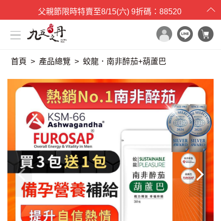
父親節限時特賣
至
8/15(六)
9折碼：88520
首頁
產品總覽
蛟龍．南非醉茄+葫蘆巴
x

目錄一覽
首頁
所有產品
世界品質評鑑
品牌原料
產品檢驗


最新消息
保健專欄
媒體報導