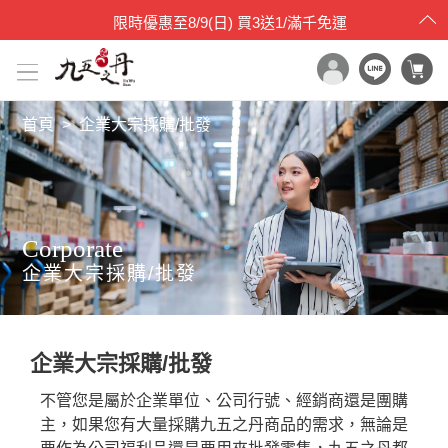
限時優惠
至
8/9(日)
買3送1/滿千免運
首頁
企業大宗採購/批發
x

目錄一覽
首頁
所有產品
Corporate
世界品質評鑑
企業大宗採購/批發
品牌原料
產品檢驗
最新消息
企業大宗採購/批發
保健專欄
不管您是屬於企業單位、公司行號、經銷商還是團購
媒體報導
主，如果您有大量採購九五之丹商品的需求，無論是