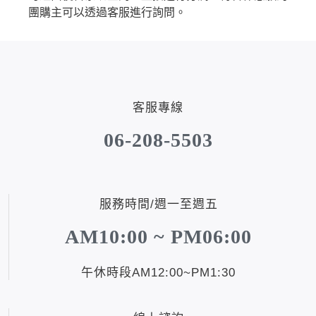
團購主可以透過客服進行詢問。
貴妃．蔓越莓益生菌+甘露糖+維他命C
極適．D-甘露糖
亮妍．美人酵素+穀胱甘肽
周公．夜酵素+GABA
客服專線
欣喜．L–色胺酸
06-208-5503

新品上市
御寧．甘胺酸鎂
皇穩．苦瓜胜肽+酵母鉻
服務時間/週一至週五
鐵騎．PCTII+葡萄糖胺+軟骨素
AM10:00 ~ PM06:00
黑帝．生物素+鋅+鐵+白首烏
鋼韌．高單位MSM
午休時段AM12:00~PM1:30

九五闆闆的蝦皮套件