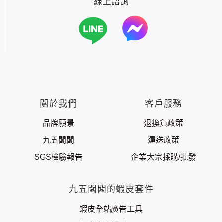
線上諮詢
蝦皮全站廣告工具
蝦皮賣家輔助工具
蝦皮黑名單平台

社群平台
FB粉絲團
官方Line
關於我們
客戶服務

客服專線
品牌願景
退換貨政策
06-2085503
九五闆闆
運送政策
AM10:00 ~ PM06:00
SGS檢驗報告
企業大宗採購/批發
九五闆闆的蝦皮套件
蝦皮全站廣告工具