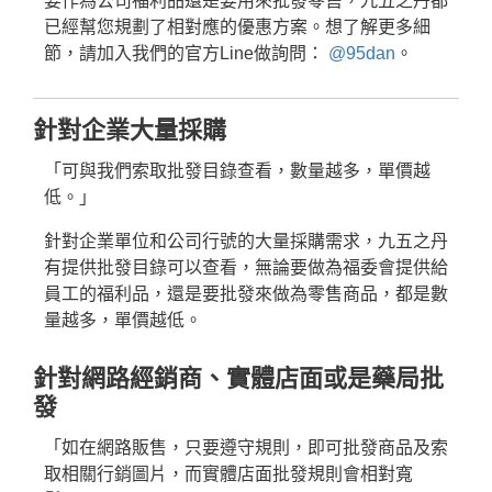
要作為公司福利品還是要用來批發零售，九五之丹都
名人推薦
已經幫您規劃了相對應的優惠方案。想了解更多細
九五闆闆
節，請加入我們的官方Line做詢問：
@95dan
。
關於我們
針對企業大量採購
企業大宗採購/批發
「可與我們索取批發目錄查看，數量越多，單價越
💪 男性六大保健
低。」
至尊・黑瑪卡+酵母鋅 (熱銷NO1.)
針對企業單位和公司行號的大量採購需求，九五之丹
飛龍．高純度左旋精胺酸 (熱銷第NO2.)
有提供批發目錄可以查看，無論要做為福委會提供給
英雄．20倍南瓜籽+茄紅素 (熱銷第NO3.)
員工的福利品，還是要批發來做為零售商品，都是數
量越多，單價越低。
蛟龍．南非醉茄+葫蘆巴
戰神．超級薑黃素+頂級紅蔘
針對網路經銷商、實體店面或是藥局批
發
猛虎．酵母B群+酵母鋅
「如在網路販售，只要遵守規則，即可批發商品及索
🏅 世界品質評鑑-特金獎
取相關行銷圖片，而實體店面批發規則會相對寬