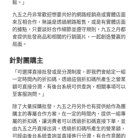
狀元・葉黃素+玉米黃素
鬆。」
金榜．85% rTG高純度純淨魚油
九五之丹非常歡迎想要共好的網路經銷商或實體店面
來互相合作，無論是透過網路販售，或是有實體店面
赤兔．海藻鈣鎂D3K2
的據點，只要談好合作細節並遵守規則，九五之丹都
猛虎．酵母B群+酵母鋅
會提供批發商品和相關的行銷圖片，一起創造雙贏的
紅潤．酵母B群+微膠囊鐵
局面。
傾城．德國水解膠原蛋白
針對團購主
透亮．西印度櫻桃維他命Ｃ
「可選擇直接批發或是分潤制度，即我們會給定一組
一定時間內的折扣碼，透過這個折扣碼所產生之營業
🥇 世界品質評鑑-金獎
額可直接分潤，有後台系統可供查詢，相關事項可以
至尊・黑瑪卡+酵母鋅 (熱銷NO1.)
至客服詢問。」
飛龍．高純度左旋精胺酸 (熱銷第NO2.)
除了大量採購批發，九五之丹另外也有提供給作為團
英雄．20倍南瓜籽+茄紅素
購主的專屬合作方案。在一定的時間內，提供一組專
屬的折扣碼，讓消費者可以透過折扣碼直接下單，並
戰神．超級薑黃素+頂級紅蔘
由九五之丹直接出貨。透過折扣碼所產生的營業額，
順暢．470億ABC益生菌
可經由後台系統查詢並直接進行分潤，有合作意願的