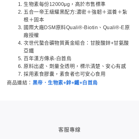
生物素每份12000μg，高於市售標準
五合一帝王級耀黑配方:濃密＋強韌＋滋養＋紮
根＋固本
國際大廠DSM原料Quali®-Biotin、Quali®-E原
廠授權
次世代螯合礦物質黃金組合：甘胺酸鋅+甘氨酸
亞鐵
百年漢方傳承-白首烏
原料出處、劑量全透明，標示清楚、安心有感
採用素食膠囊，素食者也可安心食用
商品連結：
黑帝．生物素+鋅+鐵+白首烏
客服專線