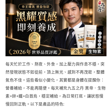
蝦皮全站廣告工具
蝦皮賣家輔助工具
蝦皮黑名單平台

社群平台
FB粉絲團
官方Line

客服專線
每天忙於工作、熬夜、外食，加上壓力與作息不穩，突
06-2085503
然發現狀態不如從前，頂上無光、感到不再茂密，整體
AM10:00 ~ PM06:00
氣色不佳。這些看似小變化，其實都是身體在提醒你：
營養補給，不能再隨便。每天補充九五之丹 黑帝．生物
素+鋅+鐵+白首烏，穩定補給，為日常打底，讓狀態慢
慢回到正軌。以下是產品的特色: