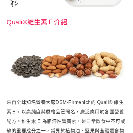
名人推薦
九五闆闆
Quali®維生素Ｅ介紹
關於我們
企業大宗採購/批發
💪 男性六大保健
至尊・黑瑪卡+酵母鋅 (熱銷NO1.)
飛龍．高純度左旋精胺酸 (熱銷第NO2.)
英雄．20倍南瓜籽+茄紅素 (熱銷第NO3.)
蛟龍．南非醉茄+葫蘆巴
戰神．超級薑黃素+頂級紅蔘
來自全球知名營養大廠DSM-Firmenich的 Quali® 維生
猛虎．酵母B群+酵母鋅
素Ｅ，以高純度與嚴格品管聞名，廣泛應用於各國營養
配方。維生素 E 為脂溶性營養素，是日常飲食中不可或
🏅 世界品質評鑑-特金獎
缺的重要成分之一，常見於植物油、堅果與全穀類食物