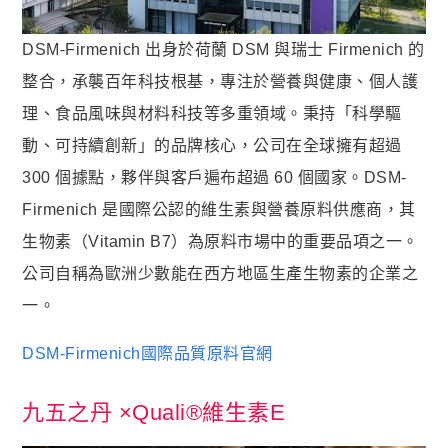
貴妃．蔓越莓益生菌+甘露糖+維他命C
DSM-Firmenich 出身於荷蘭 DSM 與瑞士 Firmenich 的
極適．D-甘露糖
整合，承襲百年科技根基，專注於營養與健康、個人護
亮妍．美人酵素+穀胱甘肽
理、食品風味與材料科技等多重領域。秉持「科學驅
周公．夜酵素+GABA
動、可持續創新」的品牌核心，公司在全球擁有超過
欣喜．L–色胺酸
300 個據點，夥伴與客戶遍布超過 60 個國家。DSM-

新品上市
Firmenich 是國際公認的維生素與營養原料供應商，其
御寧．甘胺酸鎂
生物素（Vitamin B7）為原料市場中的重要品項之一。
公司自稱為歐洲少數能在西方地區生產生物素的企業之
皇穩．苦瓜胜肽+酵母鉻
一。
鐵騎．PCTII+葡萄糖胺+軟骨素
黑帝．生物素+鋅+鐵+白首烏
DSM-Firmenich國際品質原料官網
鋼韌．高單位MSM
九五之丹 ×Quali®維生素E

九五闆闆的蝦皮套件