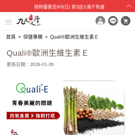
限時優惠
至
8/9(日)
買3送1/滿千免運
首頁
保健專欄
Quali®歐洲生維生素Ｅ
x

目錄一覽
Quali®歐洲生維生素Ｅ
首頁
更新日期：2026-01-09
所有產品
世界品質評鑑
品牌原料
產品檢驗
最新消息
保健專欄
媒體報導