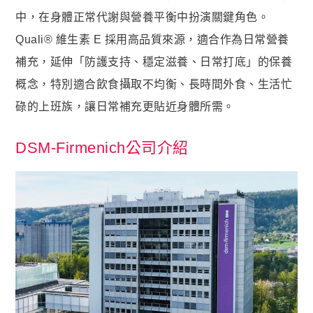
狀元・葉黃素+玉米黃素
中，在身體正常代謝與營養平衡中扮演關鍵角色。
金榜．85% rTG高純度純淨魚油
Quali® 維生素 E 採用高品質來源，適合作為日常營養
赤兔．海藻鈣鎂D3K2
補充，延伸「防護支持、穩定滋養、日常打底」的保養
猛虎．酵母B群+酵母鋅
概念，特別適合飲食攝取不均衡、長時間外食、生活忙
紅潤．酵母B群+微膠囊鐵
碌的上班族，讓日常補充更貼近身體所需。
傾城．德國水解膠原蛋白
DSM-Firmenich公司介紹
透亮．西印度櫻桃維他命Ｃ
🥇 世界品質評鑑-金獎
至尊・黑瑪卡+酵母鋅 (熱銷NO1.)
飛龍．高純度左旋精胺酸 (熱銷第NO2.)
英雄．20倍南瓜籽+茄紅素
戰神．超級薑黃素+頂級紅蔘
順暢．470億ABC益生菌