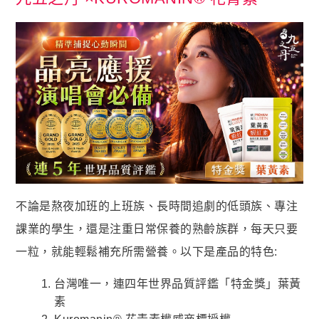
蝦皮全站廣告工具
蝦皮賣家輔助工具
蝦皮黑名單平台

社群平台
FB粉絲團
官方Line

客服專線
06-2085503
不論是熬夜加班的上班族、長時間追劇的低頭族、專注
AM10:00 ~ PM06:00
課業的學生，還是注重日常保養的熟齡族群，每天只要
一粒，就能輕鬆補充所需營養。以下是產品的特色:
台灣唯一，連四年世界品質評鑑「特金獎」葉黃
素