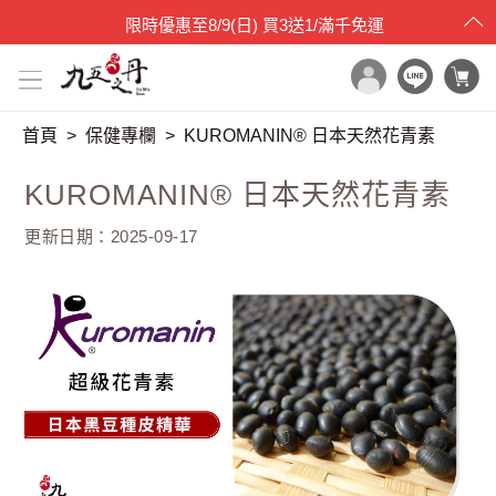
父親節限時特賣
至
8/15(六)
9折碼：88520
首頁
保健專欄
KUROMANIN® 日本天然花青素
x

目錄一覽
KUROMANIN® 日本天然花青素
首頁
更新日期：2025-09-17
所有產品
世界品質評鑑
品牌原料
產品檢驗
最新消息
保健專欄
媒體報導