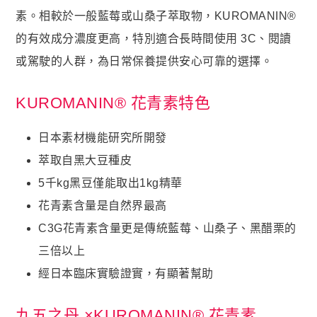
貴妃．蔓越莓益生菌+甘露糖+維他命C
素。相較於一般藍莓或山桑子萃取物，KUROMANIN®
的有效成分濃度更高，特別適合長時間使用 3C、閱讀
極適．D-甘露糖
或駕駛的人群，為日常保養提供安心可靠的選擇。
亮妍．美人酵素+穀胱甘肽
周公．夜酵素+GABA
KUROMANIN® 花青素特色
欣喜．L–色胺酸
日本素材機能研究所開發​

新品上市
萃取自黑大豆種皮​
御寧．甘胺酸鎂
5千kg黑豆僅能取出1kg精華​
皇穩．苦瓜胜肽+酵母鉻
花青素含量是自然界最高​
鐵騎．PCTII+葡萄糖胺+軟骨素
C3G花青素含量更是傳統藍莓、山桑子、黑醋栗的
黑帝．生物素+鋅+鐵+白首烏
三倍以上
鋼韌．高單位MSM
經日本臨床實驗證實，有顯著幫助

九五闆闆的蝦皮套件
九五之丹 ×KUROMANIN® 花青素