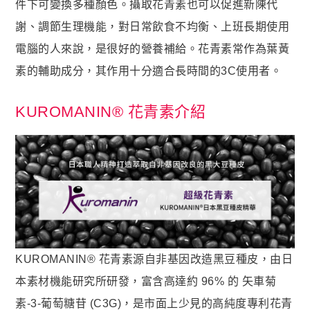
狀元・葉黃素+玉米黃素
件下可變換多種顏色。攝取花青素也可以促進新陳代
金榜．85% rTG高純度純淨魚油
謝、調節生理機能，對日常飲食不均衡、上班長期使用
電腦的人來說，是很好的營養補給。​​花青素常作為葉黃
赤兔．海藻鈣鎂D3K2
素的輔助成分，其作用十分適合長時間的3C使用者。
猛虎．酵母B群+酵母鋅
紅潤．酵母B群+微膠囊鐵
KUROMANIN® 花青素介紹
傾城．德國水解膠原蛋白
透亮．西印度櫻桃維他命Ｃ
🥇 世界品質評鑑-金獎
至尊・黑瑪卡+酵母鋅 (熱銷NO1.)
飛龍．高純度左旋精胺酸 (熱銷第NO2.)
英雄．20倍南瓜籽+茄紅素
KUROMANIN® 花青素源自非基因改造黑豆種皮，由日
戰神．超級薑黃素+頂級紅蔘
本素材機能研究所研發，富含高達約 96% 的 矢車菊
順暢．470億ABC益生菌
素-3-葡萄糖苷 (C3G)，是市面上少見的高純度專利花青