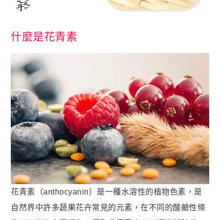
名人推薦
九五闆闆
什麼是花青素
關於我們
企業大宗採購/批發
💪 男性六大保健
至尊・黑瑪卡+酵母鋅 (熱銷NO1.)
飛龍．高純度左旋精胺酸 (熱銷第NO2.)
英雄．20倍南瓜籽+茄紅素 (熱銷第NO3.)
蛟龍．南非醉茄+葫蘆巴
戰神．超級薑黃素+頂級紅蔘
猛虎．酵母B群+酵母鋅
花青素（anthocyanin）是一種水溶性的植物色素，是
🏅 世界品質評鑑-特金獎
自然界中許多蔬果花卉常見的元素，在不同的酸鹼性條