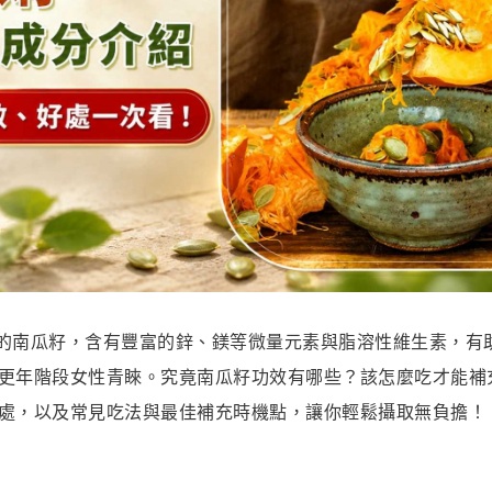
6 名的南瓜籽，含有豐富的鋅、鎂等微量元素與脂溶性維生素，
更年階段女性青睞。究竟南瓜籽功效有哪些？該怎麼吃才能補
處，以及常見吃法與最佳補充時機點，讓你輕鬆攝取無負擔！