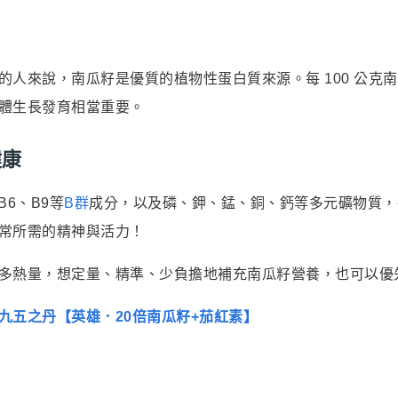
人來說，南瓜籽是優質的植物性蛋白質來源。每 100 公克南
體生長發育相當重要。
健康
6、B9等
B群
成分，以及磷、鉀、錳、銅、鈣等多元礦物質，
常所需的精神與活力！
多熱量，想定量、精準、少負擔地補充南瓜籽營養，也可以優
九五之丹【英雄．20倍南瓜籽+茄紅素】