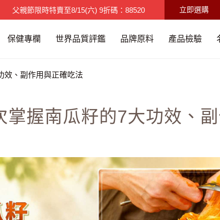
立即選購
父親節限時特賣
至
8/15(六)
9折碼：88520
限時優惠
至
8/9(日)
買3送1/滿千免運
保健專欄
世界品質評鑑
品牌原料
產品檢驗
功效、副作用與正確吃法
次掌握南瓜籽的7大功效、