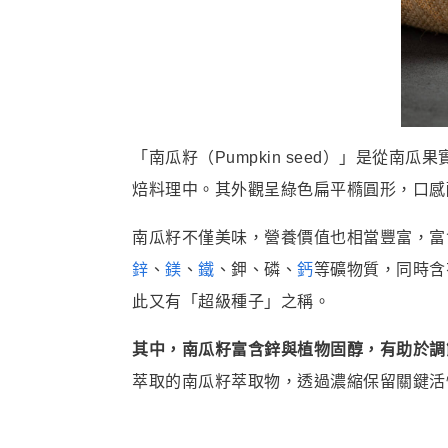
「南瓜籽（Pumpkin seed）」是
焙料理中。其外觀呈綠色扁平橢圓形，口感
南瓜籽不僅美味，營養價值也相當豐富，富
鋅
、
鎂
、
鐵
、鉀、磷、
鈣
等礦物質，同時含有
此又有「超級種子」之稱。
其中，南瓜籽富含鋅與植物固醇，有助於調
萃取的南瓜籽萃取物，透過濃縮保留關鍵活