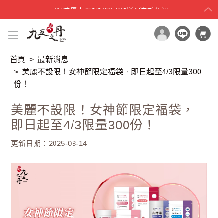
父親節限時特賣
至
8/15(六)
9折碼：88520
首頁
最新消息
x

目錄一覽
美麗不設限！女神節限定福袋，即日起至4/3限量300
份！
首頁
所有產品
美麗不設限！女神節限定福袋，
世界品質評鑑
即日起至4/3限量300份！
品牌原料
更新日期：2025-03-14
產品檢驗
最新消息
保健專欄
媒體報導