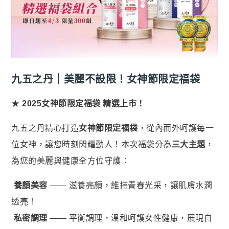
名人推薦
九五闆闆
關於我們
企業大宗採購/批發
九五之丹｜美麗不設限！女神節限定福袋
💪 男性六大保健
至尊・黑瑪卡+酵母鋅 (熱銷NO1.)
★
2025女神節限定福袋 精選上市！
飛龍．高純度左旋精胺酸 (熱銷第NO2.)
九五之丹精心打造
女神節限定福袋
，從內而外呵護每一
英雄．20倍南瓜籽+茄紅素 (熱銷第NO3.)
位女神，讓您時刻閃耀動人！本次福袋分為
三大主題
，
蛟龍．南非醉茄+葫蘆巴
為您的美麗與健康全方位守護：
戰神．超級薑黃素+頂級紅蔘
養顏美容
—— 滋養亮顏，維持青春光采，讓肌膚水潤
猛虎．酵母B群+酵母鋅
透亮！
🏅 世界品質評鑑-特金獎
私密調理
—— 平衡調理，溫和呵護女性健康，展現自