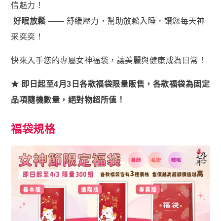
狀元・葉黃素+玉米黃素
信魅力！
金榜．85% rTG高純度純淨魚油
好眠放鬆
—— 舒緩壓力，幫助放鬆入睡，讓您每天神
赤兔．海藻鈣鎂D3K2
采奕奕！
猛虎．酵母B群+酵母鋅
快來入手您的專屬女神福袋，讓美麗與健康成為日常！
紅潤．酵母B群+微膠囊鐵
★ 即日起至4月3日各款福袋限量販售，各款福袋為固定
傾城．德國水解膠原蛋白
品項隨機數量，絕對物超所值！
透亮．西印度櫻桃維他命Ｃ
福袋規格
🥇 世界品質評鑑-金獎
至尊・黑瑪卡+酵母鋅 (熱銷NO1.)
飛龍．高純度左旋精胺酸 (熱銷第NO2.)
英雄．20倍南瓜籽+茄紅素
戰神．超級薑黃素+頂級紅蔘
順暢．470億ABC益生菌