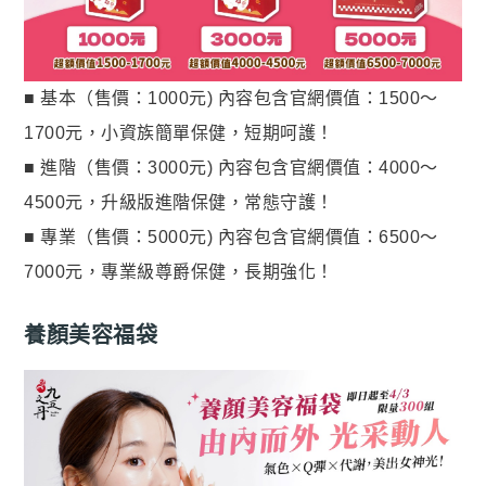
貴妃．蔓越莓益生菌+甘露糖+維他命C
極適．D-甘露糖
亮妍．美人酵素+穀胱甘肽
■ 基本（售價：1000元) 內容包含官網價值：1500～
1700元，小資族簡單保健，短期呵護！
周公．夜酵素+GABA
■ 進階（售價：3000元) 內容包含官網價值：4000～
欣喜．L–色胺酸
4500元，升級版進階保健，常態守護！

新品上市
■ 專業（售價：5000元) 內容包含官網價值：6500～
御寧．甘胺酸鎂
7000元，專業級尊爵保健，長期強化！
皇穩．苦瓜胜肽+酵母鉻
養顏美容福袋
鐵騎．PCTII+葡萄糖胺+軟骨素
黑帝．生物素+鋅+鐵+白首烏
鋼韌．高單位MSM

九五闆闆的蝦皮套件