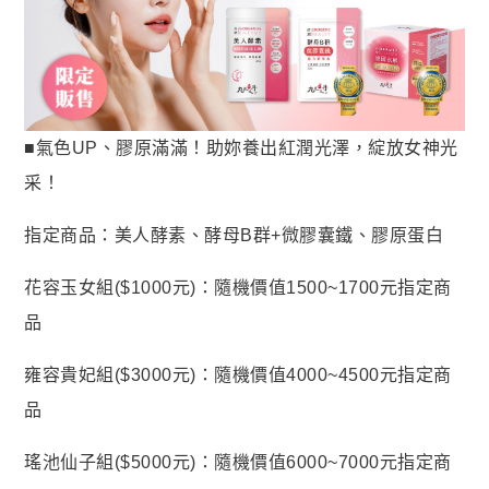
蝦皮全站廣告工具
蝦皮賣家輔助工具
蝦皮黑名單平台

社群平台
■氣色UP、膠原滿滿！助妳養出紅潤光澤，綻放女神光
FB粉絲團
采！
官方Line
指定商品：美人酵素、酵母B群+微膠囊鐵、膠原蛋白

客服專線
花容玉女組($1000元)：隨機價值1500~1700元指定商
06-2085503
品
AM10:00 ~ PM06:00
雍容貴妃組($3000元)：隨機價值4000~4500元指定商
品
瑤池仙子組($5000元)：隨機價值6000~7000元指定商